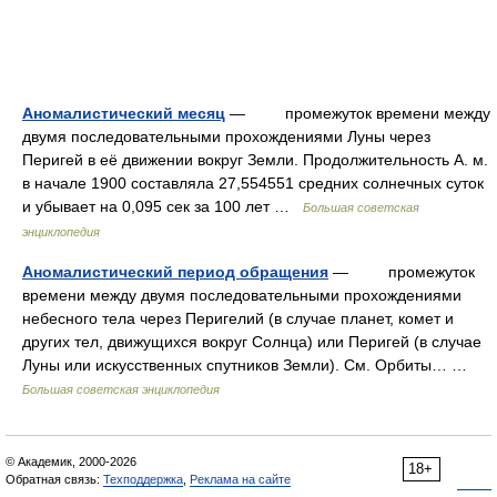
Аномалистический месяц
— промежуток времени между
двумя последовательными прохождениями Луны через
Перигей в её движении вокруг Земли. Продолжительность А. м.
в начале 1900 составляла 27,554551 средних солнечных суток
и убывает на 0,095 сек за 100 лет …
Большая советская
энциклопедия
Аномалистический период обращения
— промежуток
времени между двумя последовательными прохождениями
небесного тела через Перигелий (в случае планет, комет и
других тел, движущихся вокруг Солнца) или Перигей (в случае
Луны или искусственных спутников Земли). См. Орбиты… …
Большая советская энциклопедия
© Академик, 2000-2026
18+
Обратная связь:
Техподдержка
,
Реклама на сайте